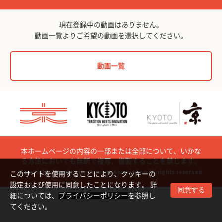
現在登録中の動画はありません。
動画一覧よりご希望の動画を選択してください。
動画一覧
本ホームページの内容の一部または全部について、いかな
る方法においても無断で複写、複製することを禁じます。
Copyright © Kyoto City Tourism Association All rights reserved
このサイトを使用することにより、クッキーの
設定および使用に同意したことになります。 詳
同意する
細については、
プライバシーポリシー
を参照し
てください。